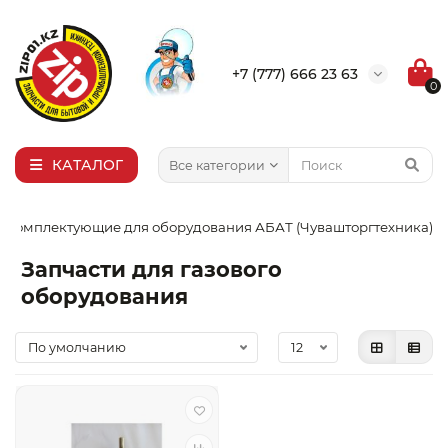
×
Выбор города
+7 (777) 666 23 63
0
Алма-Ата
Актобе
Актау
КАТАЛОГ
Все категории
Уральск
Комплектующие для оборудования АБАТ (Чувашторгтехника)
Запчасти для газового
оборудования