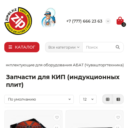
×
Выбор города
+7 (777) 666 23 63
0
Алма-Ата
Актобе
Актау
КАТАЛОГ
Все категории
Уральск
Комплектующие для оборудования АБАТ (Чувашторгтехника)
Запчасти для КИП (индукционных
плит)