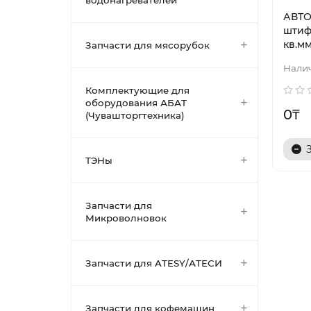
водонагревателей
АВТ
штиф
кв.мм
Запчасти для мясорубок
Комплектующие для
оборудования АБАТ
0₸
(Чувашторгтехника)
ТЭНы
Запчасти для
Микроволновок
Запчасти для ATESY/АТЕСИ
Запчасти для кофемашин