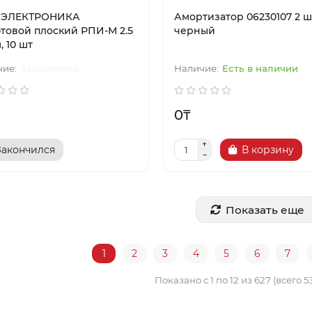
ОЭЛЕКТРОНИКА
Амортизатор 06230107 2 ш
товой плоский РПИ-М 2.5
черный
, 10 шт
Закончился
Есть в наличии
0₸
Закончился
В корзину
Показать еще
1
2
3
4
5
6
7
Показано с 1 по 12 из 627 (всего 