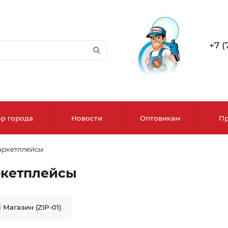
+7 (
р города
Новости
Оптовикам
Пр
ркетплейсы
ыбор города
кетплейсы
Алма-Ата
 Магазин (ZIP-01)
Актобе