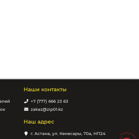
Наши контакты
елей
+7 (777) 666 23 63
вок
zakaz@zip01.kz
Наш адрес
г. Астана, ул. Кенесары, 70а, НП24