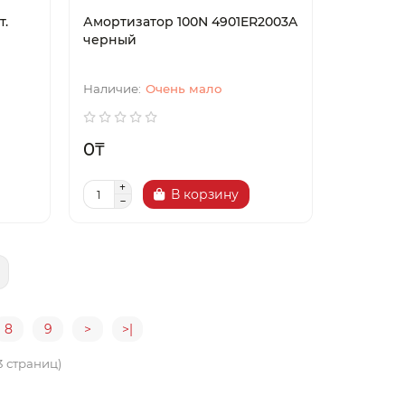
т.
Амортизатор 100N 4901ER2003A
черный
Очень мало
0₸
В корзину
8
9
>
>|
53 страниц)