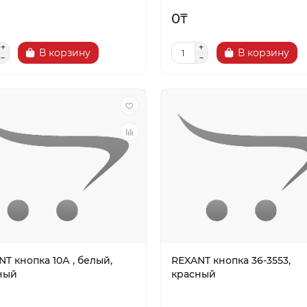
0₸
В корзину
В корзину
T кнопка 10А , белый,
REXANT кнопка 36-3553,
ный
красный