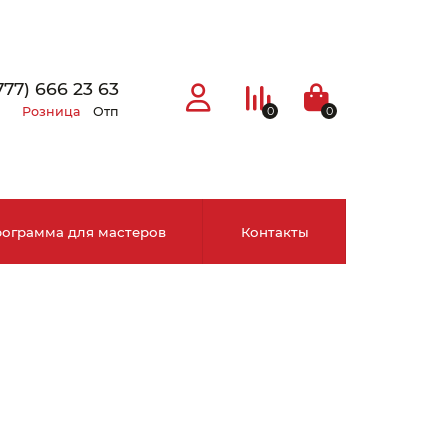
777) 666 23 63
Розница
Отп
0
0
ограмма для мастеров
Контакты
×