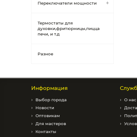
Переключатели мощности
Термостаты для
духовки,фритюрницы,пицца
печи, и т.д
Разное
Информация
Служб
Выбор города
О нас
Новости
Доста
Оптовикам
Полит
Для мастеров
Услов
Контакты