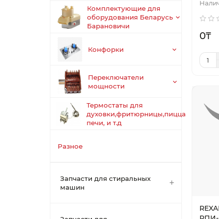
Комплектующие для
оборудования Беларусь
Барановичи
0₸
Конфорки
Переключатели
мощности
Термостаты для
духовки,фритюрницы,пицца
печи, и т.д
Разное
Запчасти для стиральных
машин
REXA
РПИ-М