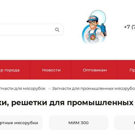
+7 (
р города
Новости
Оптовикам
Пр
пчасти для мясорубок
Запчасти для промышленных мясорубо
ыбор города
и, решетки для промышленных
Алма-Ата
ртные мясорубки
МИМ 300
Актобе