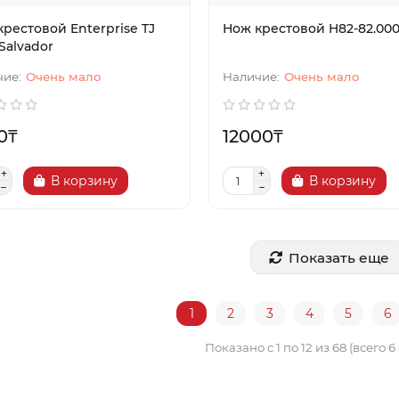
рестовой Enterprise TJ
Нож крестовой H82-82.000
Salvador
Очень мало
Очень мало
0₸
12000₸
В корзину
В корзину
Показать еще
1
2
3
4
5
6
Показано с 1 по 12 из 68 (всего 