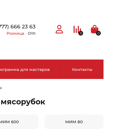
777) 666 23 63
Розница
Отп
0
0
ограмма для мастеров
Контакты
к
×
 мясорубок
МИМ 600
МИМ 80