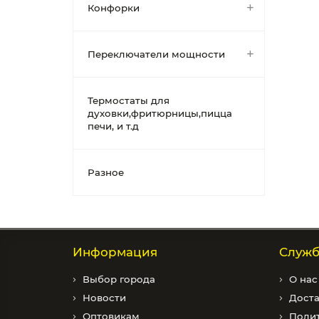
Конфорки
Переключатели мощности
Термостаты для
духовки,фритюрницы,пицца
печи, и т.д
Разное
Информация
Служб
Выбор города
О нас
Новости
Доста
Оптовикам
Полит