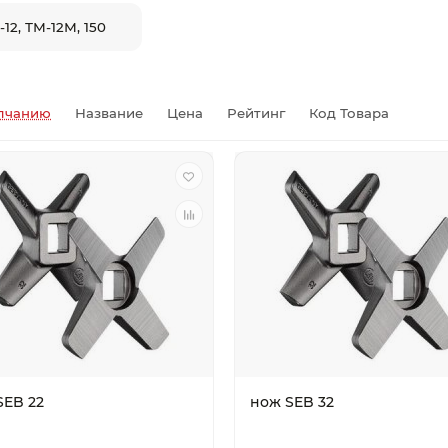
Актау
-12, ТМ-12М, 150
Уральск
лчанию
Название
Цена
Рейтинг
Код Товара
SEB 22
нож SEB 32