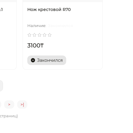
.1
Нож крестовой R70
Закончился
3100₸
Закончился
>
>|
6 страниц)