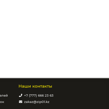
Наши контакты
елей
+7 (777) 666 23 63
вок
zakaz@zip01.kz