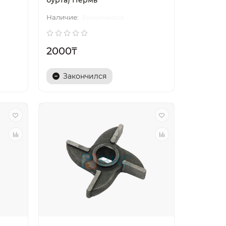
бурта) Пермь
Закончился
2000₸
Закончился