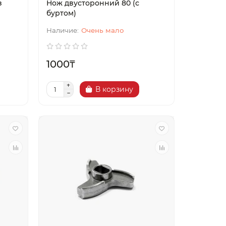
з
Нож двусторонний 80 (с
буртом)
Очень мало
1000₸
В корзину