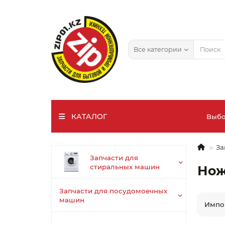
Все категории
КАТАЛОГ
Выбо
За
Запчасти для
В
стиральных машин
Нож
Запчасти для посудомоечных
машин
Импо