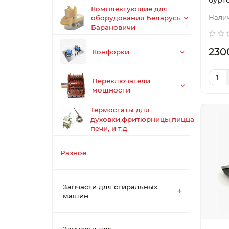
бурт
Комплектующие для
оборудования Беларусь
Барановичи
230
Конфорки
Переключатели
мощности
Термостаты для
духовки,фритюрницы,пицца
печи, и т.д
Разное
Запчасти для стиральных
машин