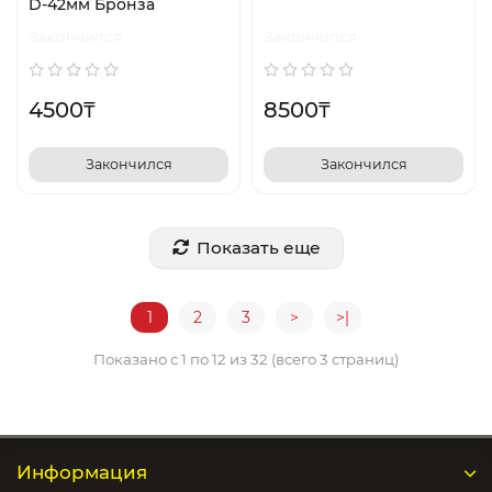
D-42мм Бронза
Закончился
Закончился
4500₸
8500₸
Закончился
Закончился
Показать еще
1
2
3
>
>|
Показано с 1 по 12 из 32 (всего 3 страниц)
Информация