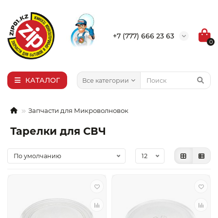
×
Выбор города
+7 (777) 666 23 63
0
Алма-Ата
Актобе
Актау
КАТАЛОГ
Все категории
Уральск
Запчасти для Микроволновок
Тарелки для СВЧ