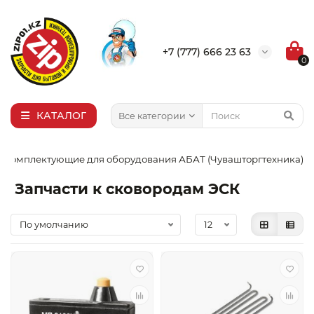
×
Выбор города
+7 (777) 666 23 63
0
Алма-Ата
Актобе
Актау
КАТАЛОГ
Все категории
Уральск
Комплектующие для оборудования АБАТ (Чувашторгтехника)
Запчасти к сковородам ЭСК