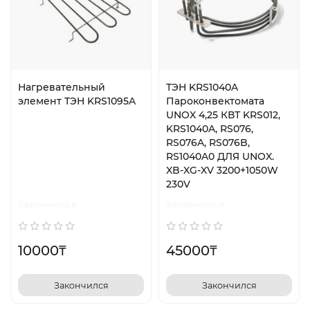
Нагревательный
ТЭН KRS1040A
элемент ТЭН KRS1095A
Пароконвектомата
UNOX 4,25 КВТ KRS012,
KRS1040A, RS076,
RS076A, RS076B,
RS1040A0 ДЛЯ UNOX.
XB-XG-XV 3200+1050W
230V
Закончился
Закончился
10000₸
45000₸
Закончился
Закончился