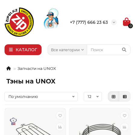
×
Выбор города
+7 (777) 666 23 63
0
Алма-Ата
Актобе
Актау
КАТАЛОГ
Все категории
Уральск
Запчасти на UNOX
Тэны на UNOX