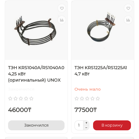
ТЭН KRS1040А/RS1040А0
ТЭН KRS1225А/RS1225A1
4,25 кВт
4,7 кВт
(оригинальный) UNOX
Закончился
Очень мало
46000₸
77500₸
Закончился
В корзину