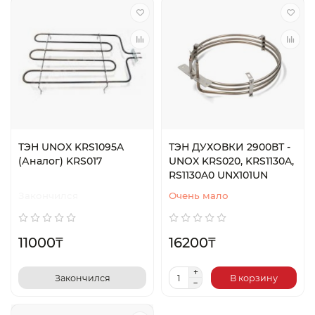
ТЭН UNOX KRS1095A
ТЭН ДУХОВКИ 2900ВТ -
(Аналог) KRS017
UNOX KRS020, KRS1130A,
RS1130A0 UNX101UN
Закончился
Очень мало
11000₸
16200₸
Закончился
В корзину