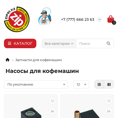
×
Выбор города
+7 (777) 666 23 63
0
Алма-Ата
Актобе
Актау
КАТАЛОГ
Все категории
Уральск
Запчасти для кофемашин
Насосы для кофемашин