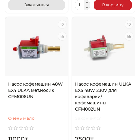
Закончился
В корзину
Насос кофемашин 48W
Насос кофемашин ULKA
EX4 ULKA мет.носик
EX5 48W 230V для
CFM006UN
кофеварки/
кофемашины
CFM002UN
Очень мало
Закончился
11000₸
7500₸