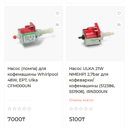
Насос (помпа) для
Насос ULKA 21W
кофемашины Whirlpool
NMEHP1 2,7bar для
48W, EP7, Ulka
кофеварки/
CFM000UN
кофемашины (512386,
551908), IRN300UN
Закончился
Очень мало
7000₸
5100₸