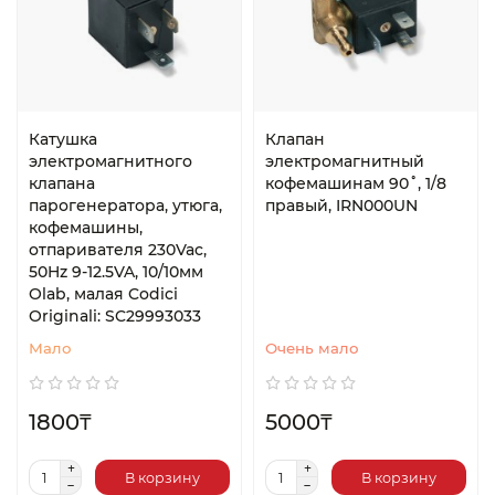
Катушка
Клапан
электромагнитного
электромагнитный
клапана
кофемашинам 90˚, 1/8
парогенератора, утюга,
правый, IRN000UN
кофемашины,
отпаривателя 230Vac,
50Hz 9-12.5VA, 10/10мм
Olab, малая Codici
Originali: SC29993033
Мало
Очень мало
1800₸
5000₸
В корзину
В корзину