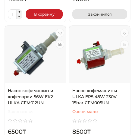
В корзину
Закончился
Насос кофемашин и
Насос кофемашины
кофеварки 56W EK2
ULKA EP5 48W 230V
ULKA CFM012UN
15bar CFM005UN
Закончился
Очень мало
6500₸
8500₸