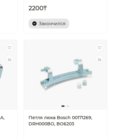
2200₸
Закончился
A,
Петля люка Bosch 00171269,
DRH000BO, BO6203