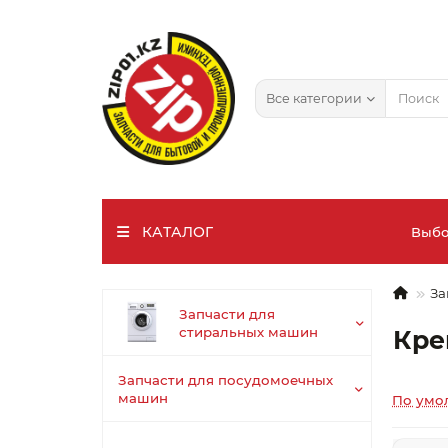
Все категории
КАТАЛОГ
Выбо
За
Запчасти для
В
стиральных машин
Кре
Запчасти для посудомоечных
машин
По умо