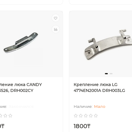
ление люка CANDY
Крепление люка LG
3526, DRH002CY
4774EN2001A DRH003LG
Закончился
Мало
0₸
1800₸