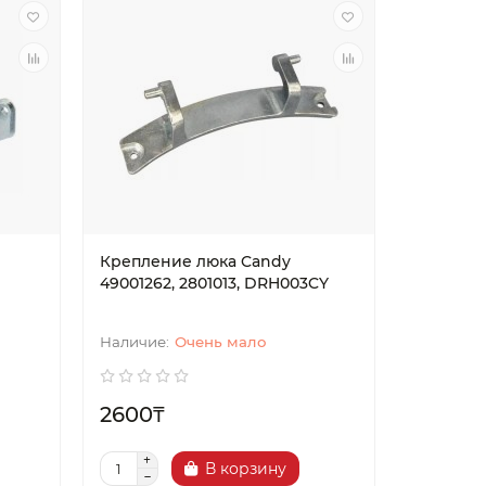
Крепление люка Candy
49001262, 2801013, DRH003CY
Очень мало
2600₸
В корзину