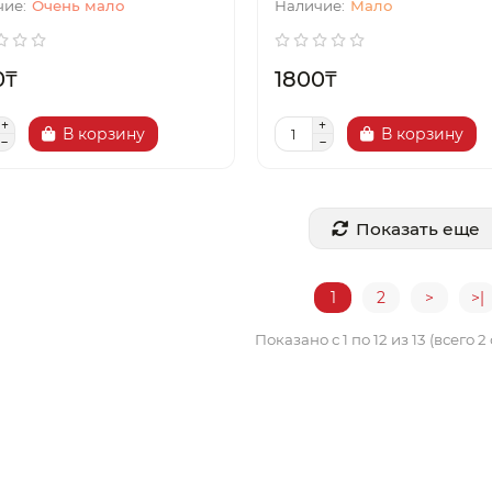
Очень мало
Мало
0₸
1800₸
В корзину
В корзину
Показать еще
1
2
>
>|
Показано с 1 по 12 из 13 (всего 2