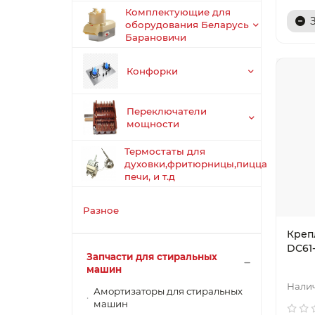
Комплектующие для
оборудования Беларусь
Барановичи
Конфорки
Переключатели
мощности
Термостаты для
духовки,фритюрницы,пицца
печи, и т.д
Разное
Креп
DC61
Запчасти для стиральных
машин
Амортизаторы для стиральных
машин