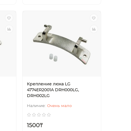
Крепление люка LG
4774ER2001A DRH000LG,
DRH002LG
Очень мало
1500₸