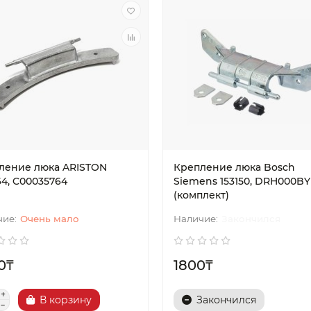
Актау
Уральск
ление люка ARISTON
Крепление люка Bosch
64, C00035764
Siemens 153150, DRH000BY
(комплект)
Очень мало
Закончился
0₸
1800₸
В корзину
Закончился