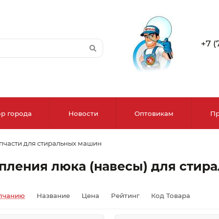
+7 (
р города
Новости
Оптовикам
Пр
пчасти для стиральных машин
ыбор города
пления люка (навесы) для стир
Алма-Ата
лчанию
Название
Цена
Рейтинг
Код Товара
Актобе