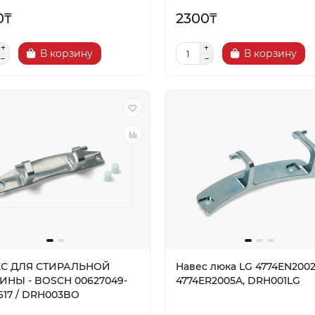
0₸
2300₸
В корзину
В корзину
С ДЛЯ СТИРАЛЬНОЙ
Навес люка LG 4774EN2002
НЫ - BOSCH 00627049-
4774ER2005A, DRH001LG
3617 / DRH003BO