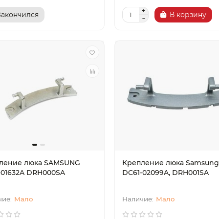
Закончился
В корзину
ление люка SAMSUNG
Крепление люка Samsung
-01632A DRH000SA
DC61-02099A, DRH001SA
Мало
Мало