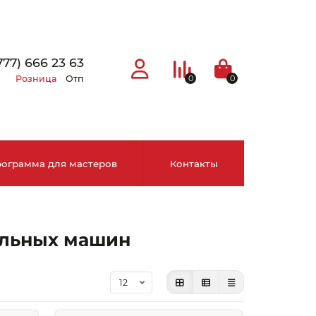
777) 666 23 63
Розница
Отп
0
0
ограмма для мастеров
Контакты
×
альных машин