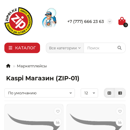
×
Выбор города
+7 (777) 666 23 63
0
Алма-Ата
Актобе
Актау
КАТАЛОГ
Все категории
Уральск
Маркетплейсы
Kaspi Магазин (ZIP-01)