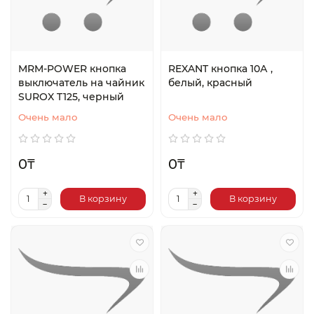
MRM-POWER кнопка
REXANT кнопка 10А ,
выключатель на чайник
белый, красный
SUROX T125, черный
Очень мало
Очень мало
0₸
0₸
В корзину
В корзину