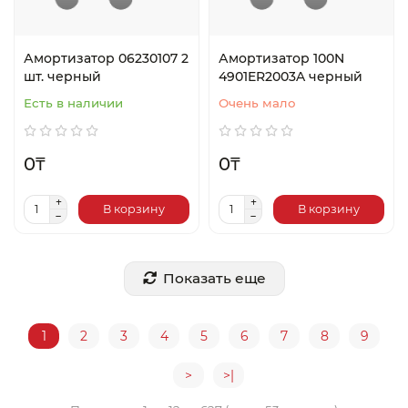
Амортизатор 06230107 2
Амортизатор 100N
шт. черный
4901ER2003A черный
Есть в наличии
Очень мало
0₸
0₸
В корзину
В корзину
Показать еще
1
2
3
4
5
6
7
8
9
>
>|