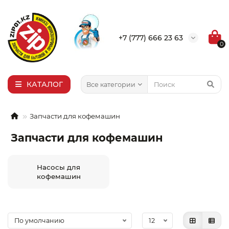
×
Выбор города
+7 (777) 666 23 63
0
Алма-Ата
Актобе
Актау
КАТАЛОГ
Все категории
Уральск
Запчасти для кофемашин
Запчасти для кофемашин
Насосы для
кофемашин