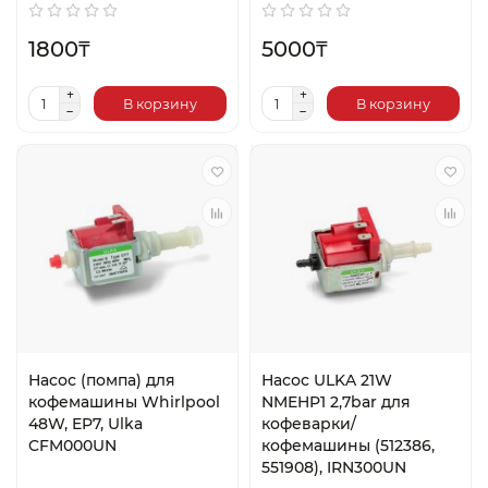
1800₸
5000₸
В корзину
В корзину
Насос (помпа) для
Насос ULKA 21W
кофемашины Whirlpool
NMEHP1 2,7bar для
48W, EP7, Ulka
кофеварки/
CFM000UN
кофемашины (512386,
551908), IRN300UN