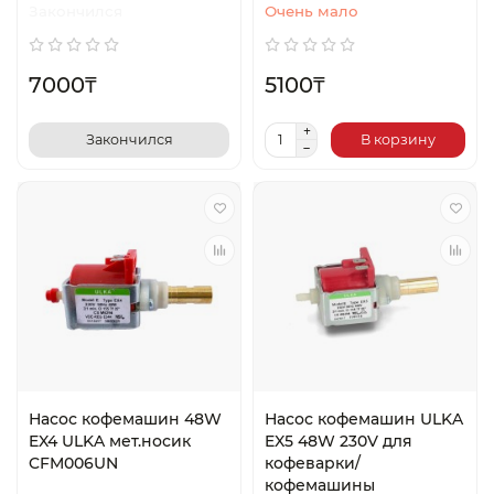
Закончился
Очень мало
7000₸
5100₸
Закончился
В корзину
Насос кофемашин 48W
Насос кофемашин ULKA
EX4 ULKA мет.носик
EX5 48W 230V для
CFM006UN
кофеварки/
кофемашины