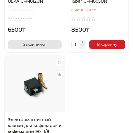
ULKA CFM012UN
15bar CFM005UN
Закончился
Очень мало
6500₸
8500₸
Закончился
В корзину
Электромагнитный
клапан для кофеварок и
кофемашин 90° 1/8