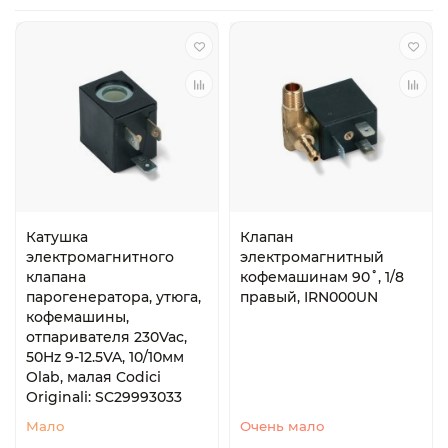
Катушка
Клапан
электромагнитного
электромагнитный
клапана
кофемашинам 90˚, 1/8
парогенератора, утюга,
правый, IRN000UN
кофемашины,
отпаривателя 230Vac,
50Hz 9-12.5VA, 10/10мм
Olab, малая Codici
Originali: SC29993033
Мало
Очень мало